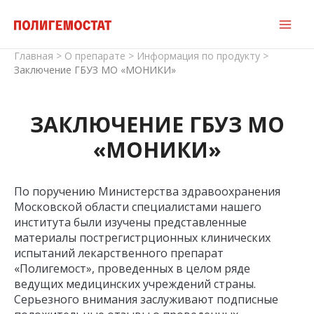
Перейти
к
содержимому
Главная
>
О препарате
>
Информация по продукту
>
Заключение ГБУЗ МО «МОНИКИ»
ЗАКЛЮЧЕНИЕ ГБУЗ МО
«МОНИКИ»
По поручению Министерства здравоохранения
Московской области специалистами нашего
института были изучены представленные
материалы пострегистрционных клинических
испытаний лекарственного препарат
«Полигемост», проведенных в целом ряде
ведущих медицинских учреждений страны.
Серьезного внимания заслуживают подписные