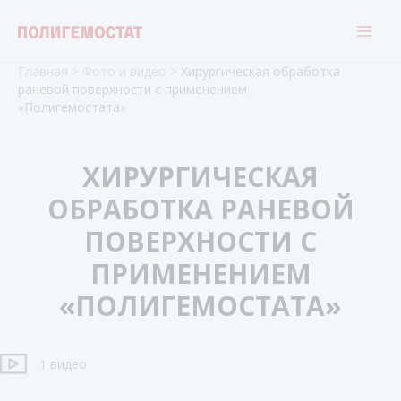
Перейти
к
содержимому
Главная
>
Фото и видео
>
Хирургическая обработка
раневой поверхности с применением
«Полигемостата»
ХИРУРГИЧЕСКАЯ
ОБРАБОТКА РАНЕВОЙ
ПОВЕРХНОСТИ С
ПРИМЕНЕНИЕМ
«ПОЛИГЕМОСТАТА»
1 видео